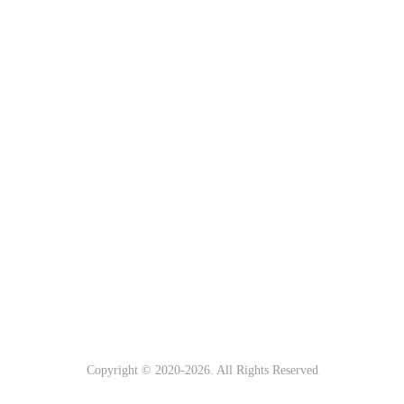
Copyright © 2020-
2026. All Rights Reserved