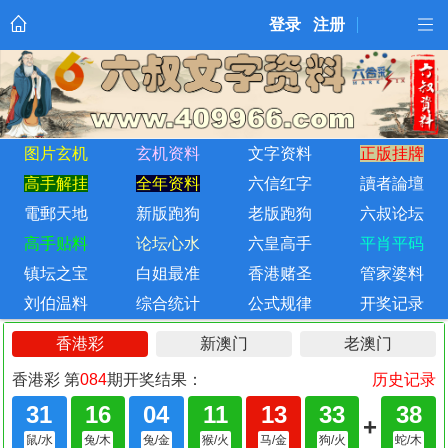
登录
注册
图片玄机
玄机资料
文字资料
正版挂牌
高手解挂
全年资料
六信红字
讀者論壇
電郵天地
新版跑狗
老版跑狗
六叔论坛
高手贴料
论坛心水
六皇高手
平肖平码
镇坛之宝
白姐最准
香港赌圣
管家婆料
刘伯温料
综合统计
公式规律
开奖记录