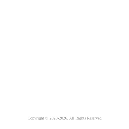
Copyright © 2020-
2026. All Rights Reserved