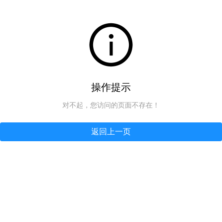
操作提示
对不起，您访问的页面不存在！
返回上一页