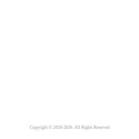
Copyright © 2020-
2026. All Rights Reserved