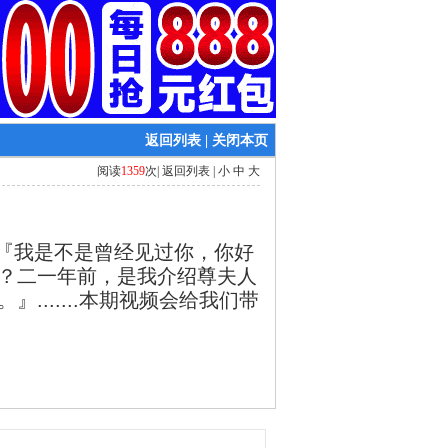
返回列表
|
关闭本页
阅读
1359
次|
返回列表
|
小
中
大
：『我是不是曾经见过你，你好
？二一年前，是我介绍尊夫人
......本期视频会给我们带