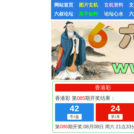
网站首页
图片玄机
玄机资料
文
六叔论坛
高手贴料
论坛心水
六