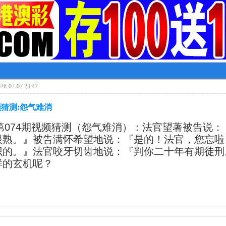
6-07-07 23:47
视频猜测:怨气难消
年第074期视频猜测（怨气难消）：法官望著被告说
眼熟。』被告满怀希望地说：『是的！法官，您忘啦
的。』法官咬牙切齿地说：『判你二十年有期徒刑。』.
样的玄机呢？