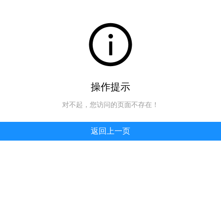
操作提示
对不起，您访问的页面不存在！
返回上一页