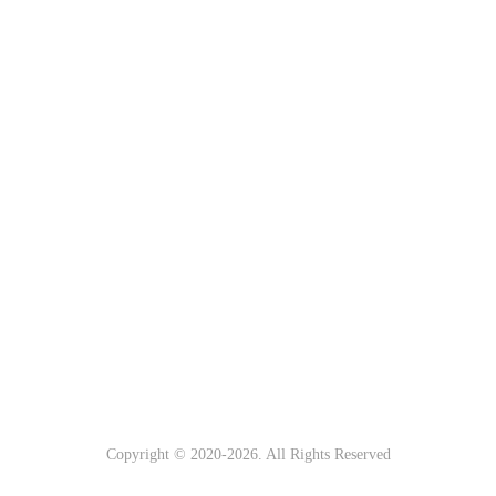
Copyright © 2020-
2026. All Rights Reserved