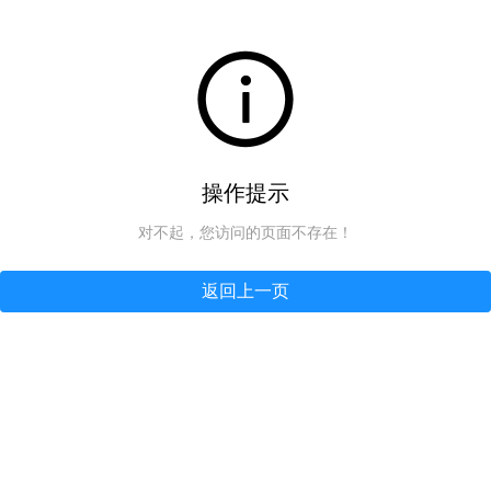
操作提示
对不起，您访问的页面不存在！
返回上一页