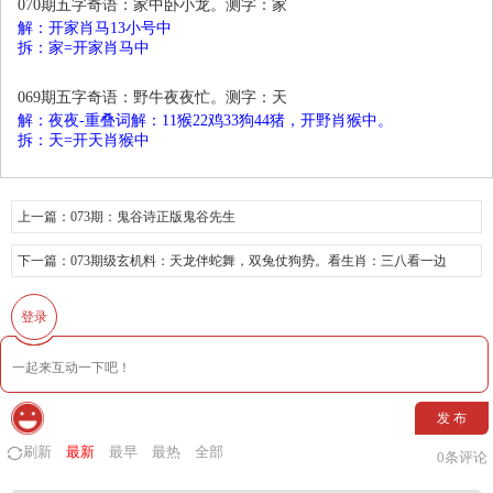
070期五字奇语：家中卧小龙。测字：家
解：开家肖马13小号中
拆：家=开家肖马中
069期五字奇语：野牛夜夜忙。测字：天
解：夜夜-重叠词解：11猴22鸡33狗44猪，开野肖猴中。
拆：天=开天肖猴中
上一篇：
073期：鬼谷诗正版鬼谷先生
下一篇：
073期级玄机料：天龙伴蛇舞，双兔仗狗势。看生肖：三八看一边
登录
发 布
刷新
最新
最早
最热
全部
0
条评论