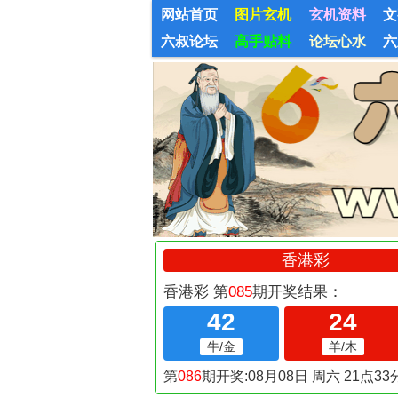
网站首页
图片玄机
玄机资料
文
六叔论坛
高手贴料
论坛心水
六