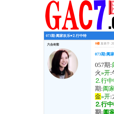
073期:阖家欢乐♥⒉行中特
0楼
发表于: 202
六合剑客
073期:
057期:
火
»
开
:
⒉行中
期:
阖
金
»
开
:
⒉行中
期:
阖