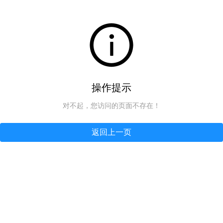
操作提示
对不起，您访问的页面不存在！
返回上一页