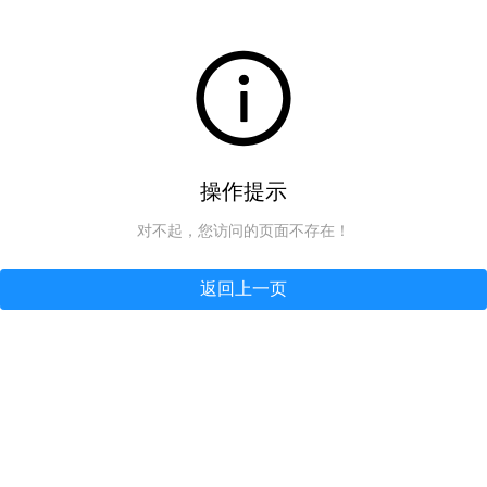
操作提示
对不起，您访问的页面不存在！
返回上一页