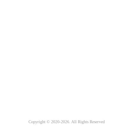
Copyright © 2020-
2026. All Rights Reserved