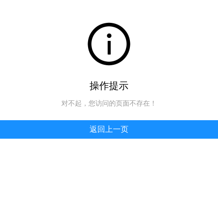
操作提示
对不起，您访问的页面不存在！
返回上一页