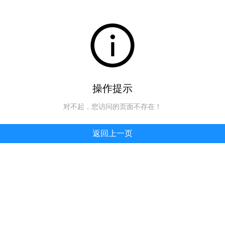
操作提示
对不起，您访问的页面不存在！
返回上一页