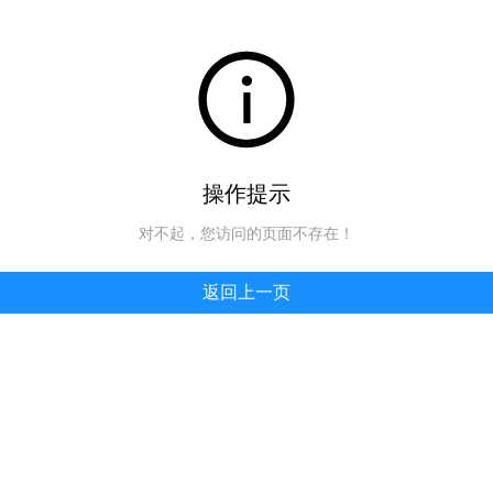
操作提示
对不起，您访问的页面不存在！
返回上一页