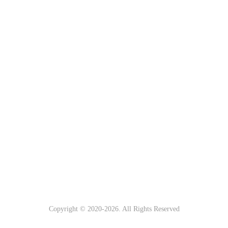
Copyright © 2020-
2026. All Rights Reserved