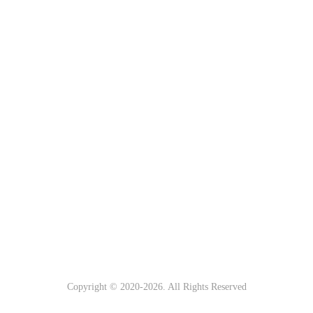
Copyright © 2020-
2026. All Rights Reserved