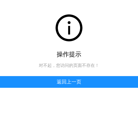
操作提示
对不起，您访问的页面不存在！
返回上一页