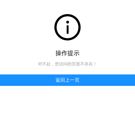
操作提示
对不起，您访问的页面不存在！
返回上一页