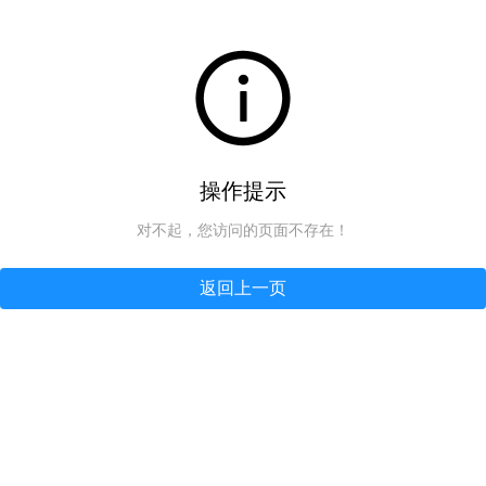
操作提示
对不起，您访问的页面不存在！
返回上一页