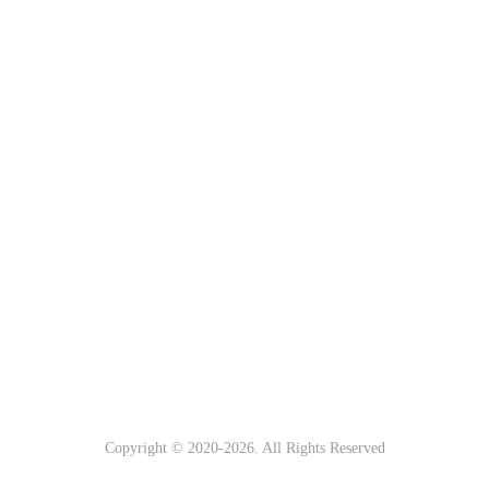
Copyright © 2020-
2026. All Rights Reserved