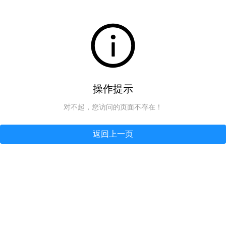
操作提示
对不起，您访问的页面不存在！
返回上一页