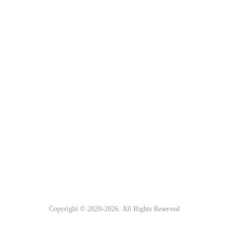
Copyright © 2020-
2026. All Rights Reserved