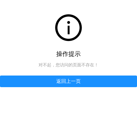
操作提示
对不起，您访问的页面不存在！
返回上一页