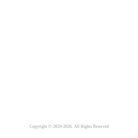
Copyright © 2020-
2026. All Rights Reserved