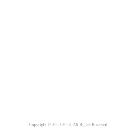
Copyright © 2020-
2026. All Rights Reserved