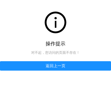
操作提示
对不起，您访问的页面不存在！
返回上一页