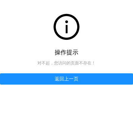
操作提示
对不起，您访问的页面不存在！
返回上一页