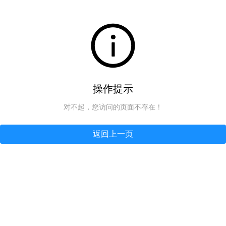
操作提示
对不起，您访问的页面不存在！
返回上一页