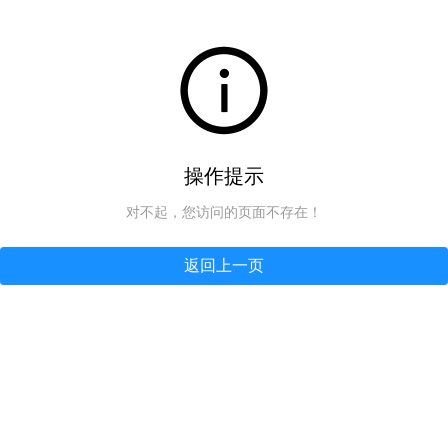
操作提示
对不起，您访问的页面不存在！
返回上一页