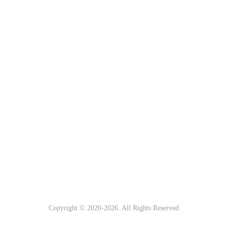
Copyright © 2020-
2026. All Rights Reserved