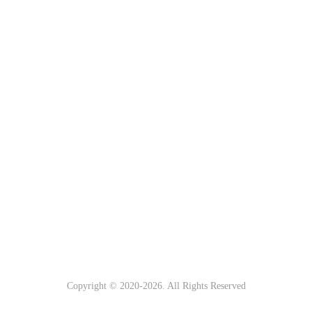
Copyright © 2020-
2026. All Rights Reserved