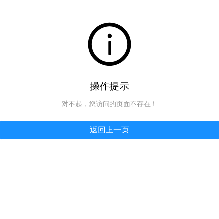
操作提示
对不起，您访问的页面不存在！
返回上一页