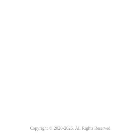
Copyright © 2020-
2026. All Rights Reserved