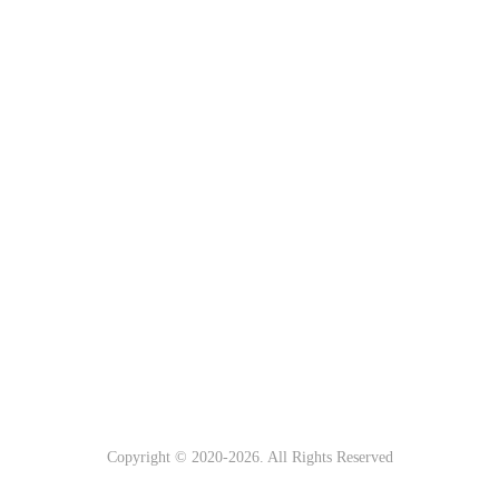
Copyright © 2020-
2026. All Rights Reserved