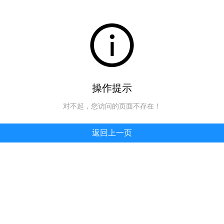
操作提示
对不起，您访问的页面不存在！
返回上一页