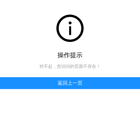
操作提示
对不起，您访问的页面不存在！
返回上一页