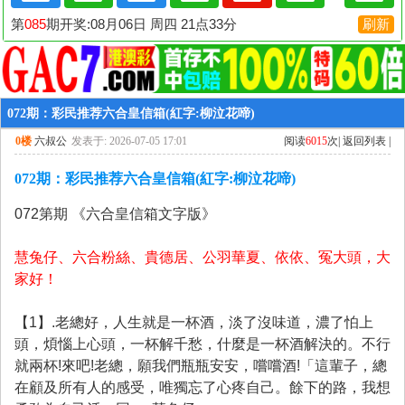
072期：彩民推荐六合皇信箱(紅字:柳泣花啼)
0楼
六叔公
发表于: 2026-07-05 17:01
阅读
6015
次|
返回列表
|
072期：彩民推荐六合皇信箱(紅字:柳泣花啼)
072第期 《六合皇信
箱文字版》
慧兔仔、六合粉絲、貴德居、公羽華夏、依依、冤大頭，大
家好！
【1】.老總好，人生就是一杯酒，淡了沒味道，濃了怕上
頭，煩惱上心頭，一杯解千愁，什麼是一杯酒解決的。不行
就兩杯!來吧!老總，願我們瓶瓶安安，嚐嚐酒!「這輩子，總
在顧及所有人的感受，唯獨忘了心疼自己。餘下的路，我想