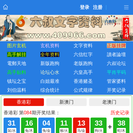
登录
注册
图片玄机
玄机资料
文字资料
正版挂牌
高手解挂
全年资料
六信红字
讀者論壇
電郵天地
新版跑狗
老版跑狗
六叔论坛
高手贴料
论坛心水
六皇高手
平肖平码
镇坛之宝
白姐最准
香港赌圣
管家婆料
刘伯温料
综合统计
公式规律
开奖记录