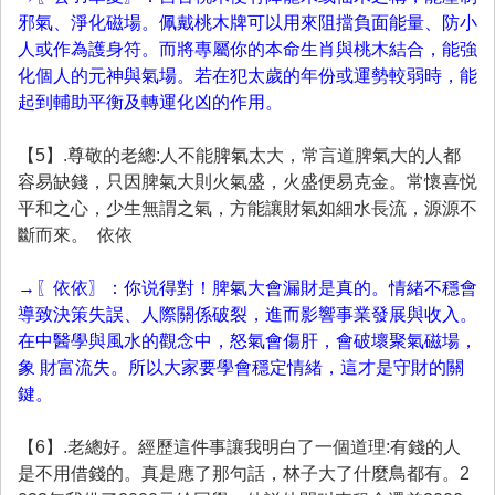
邪氣、淨化磁場。佩戴桃木牌可以用來阻擋負面能量、防小
人或作為護身符。而將專屬你的本命生肖與桃木結合，能強
化個人的元神與氣場。若在犯太歲的年份或運勢較弱時，能
起到輔助平衡及轉運化凶的作用。
【5】.尊敬的老總:人不能脾氣太大，常言道脾氣大的人都
容易缺錢，只因脾氣大則火氣盛，火盛便易克金。常懷喜悦
平和之心，少生無謂之氣，方能讓財氣如細水長流，源源不
斷而來。 依依
→〖依依〗：你说得對！脾氣大會漏財是真的。情緒不穩會
導致決策失誤、人際關係破裂，進而影響事業發展與收入。
在中醫學與風水的觀念中，怒氣會傷肝，會破壞聚氣磁場，
象 財富流失。所以大家要學會穩定情緒，這才是守財的關
鍵。
【6】.老總好。經歷這件事讓我明白了一個道理:有錢的人
是不用借錢的。真是應了那句話，林子大了什麼鳥都有。2