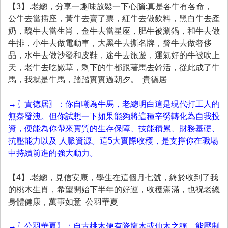
【3】.老總，分享一趣味放鬆一下心腦:真是各牛有各命，
公牛去當插座，黃牛去賣了票，紅牛去做飲料，黑白牛去產
奶，醜牛去當生肖，金牛去當星座，肥牛被涮鍋，和牛去做
牛排，小牛去做電動車，大黑牛去撕名牌，聱牛去做奢侈
品，水牛去做沙發和皮鞋，途牛去旅遊，運氣好的牛被吹上
天，老牛去吃嫩草，剩下的牛都跟著馬去幹活，從此成了牛
馬，我就是牛馬，踏踏實實過朝夕。 貴德居
→〖貴德居〗：你自嘲為牛馬，老總明白這是現代打工人的
無奈發洩。但你試想一下如果能夠將這種辛勞轉化為自我投
資，便能為你帶來實質的生存保障、技能積累、財務基礎、
抗壓能力以及 人脈資源。這5大實際收穫，是支撑你在職場
中持續前進的強大動力。
【4】.老總，見信安康，學生在這個月七號，終於收到了我
的桃木生肖，希望開始下半年的好運，收穫滿滿，也祝老總
身體健康，萬事如意 公羽華夏
→〖公羽華夏〗：自古桃木便有降龍木或仙木之稱，能壓制