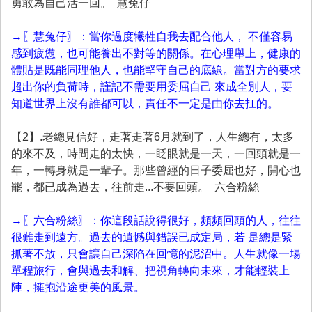
勇敢為自己活一回。 慧兔仔
→〖慧兔仔〗：當你過度犧牲自我去配合他人， 不僅容易
感到疲憊，也可能養出不對等的關係。在心理舉上，健康的
體貼是既能同理他人，也能堅守自己的底線。當對方的要求
超出你的負荷時，謹記不需要用委屈自己 來成全別人，要
知道世界上沒有誰都可以，責任不一定是由你去扛的。
【2】.老總見信好，走著走著6月就到了，人生總有，太多
的來不及，時間走的太快，一眨眼就是一天，一回頭就是一
年，一轉身就是一輩子。那些曾經的日子委屈也好，開心也
罷，都已成為過去，往前走...不要回頭。 六合粉絲
→〖六合粉絲〗：你這段話說得很好，頻頻回頭的人，往往
很難走到遠方。過去的遺憾與錯誤已成定局，若 是總是緊
抓著不放，只會讓自己深陷在回憶的泥沼中。人生就像一場
單程旅行，會與過去和解、把視角轉向未來，才能輕裝上
陣，擁抱沿途更美的風景。