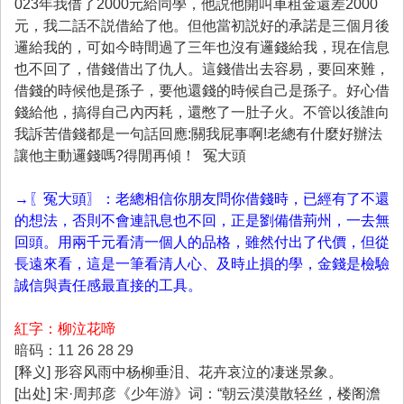
023年我借了2000元給同學，他説他開叫車租金還差2000
元，我二話不説借給了他。但他當初説好的承諾是三個月後
邏給我的，可如今時間過了三年也沒有邏錢給我，現在信息
也不回了，借錢借出了仇人。這錢借出去容易，要回來難，
借錢的時候他是孫子，要他還錢的時候自己是孫子。好心借
錢給他，搞得自己內丙耗，還憋了一肚子火。不管以後誰向
我訴苦借錢都是一句話回應:關我屁事啊!老總有什麼好辦法
讓他主動邏錢嗎?得閒再傾！ 冤大頭
→〖冤大頭〗：老總相信你朋友問你借錢時，已經有了不還
的想法，否則不會連訊息也不回，正是劉備借荊州，一去無
回頭。用兩千元看清一個人的品格，雖然付出了代價，但從
長遠來看，這是一筆看清人心、及時止損的學，金錢是檢驗
誠信與責任感最直接的工具。
紅字：柳泣花啼
暗码：11 26 28 29
[释义] 形容风雨中杨柳垂泪、花卉哀泣的凄迷景象。
[出处] 宋·周邦彦《少年游》词：“朝云漠漠散轻丝，楼阁澹