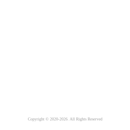
Copyright © 2020-
2026. All Rights Reserved