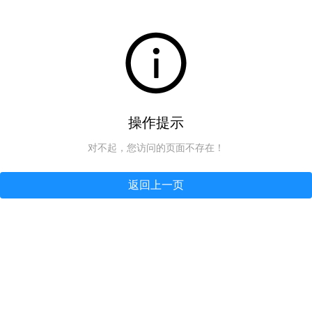
操作提示
对不起，您访问的页面不存在！
返回上一页