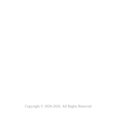
Copyright © 2020-
2026. All Rights Reserved