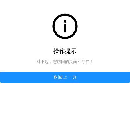
操作提示
对不起，您访问的页面不存在！
返回上一页