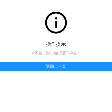
操作提示
对不起，您访问的页面不存在！
返回上一页