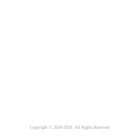
Copyright © 2020-
2026. All Rights Reserved