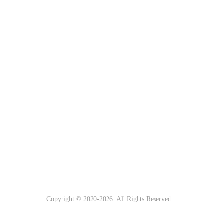
Copyright © 2020-
2026. All Rights Reserved