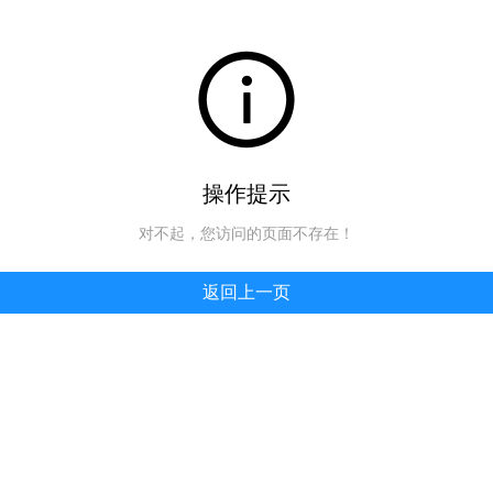
操作提示
对不起，您访问的页面不存在！
返回上一页