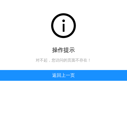
操作提示
对不起，您访问的页面不存在！
返回上一页