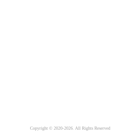
Copyright © 2020-
2026. All Rights Reserved