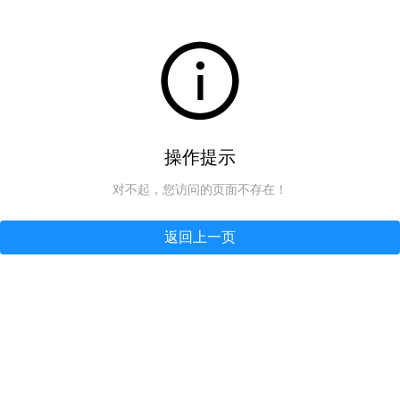
操作提示
对不起，您访问的页面不存在！
返回上一页