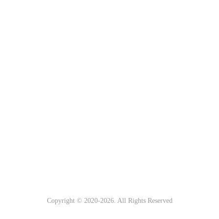
Copyright © 2020-
2026. All Rights Reserved