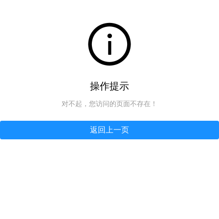
操作提示
对不起，您访问的页面不存在！
返回上一页