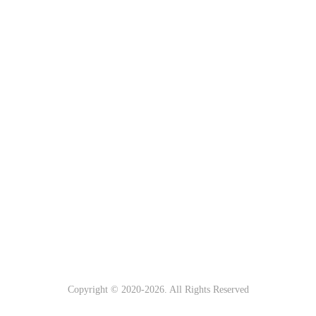
Copyright © 2020-
2026. All Rights Reserved