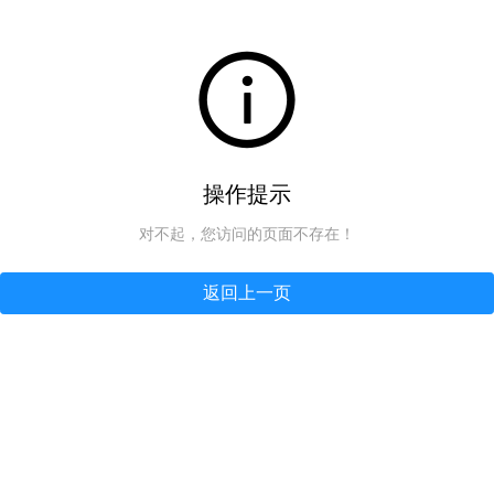
操作提示
对不起，您访问的页面不存在！
返回上一页