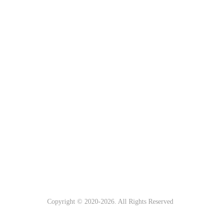
Copyright © 2020-
2026. All Rights Reserved