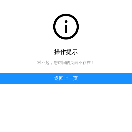
操作提示
对不起，您访问的页面不存在！
返回上一页