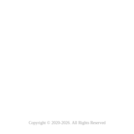
Copyright © 2020-
2026. All Rights Reserved